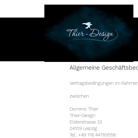
Allgemeine Geschäftsbe
Vertragsbedingungen im Rahmen 
zwischen
Dominic Thier​
Thier-Design
Elsterstrasse 33
04109 Leipzig
Tel.: +49 176 44789558