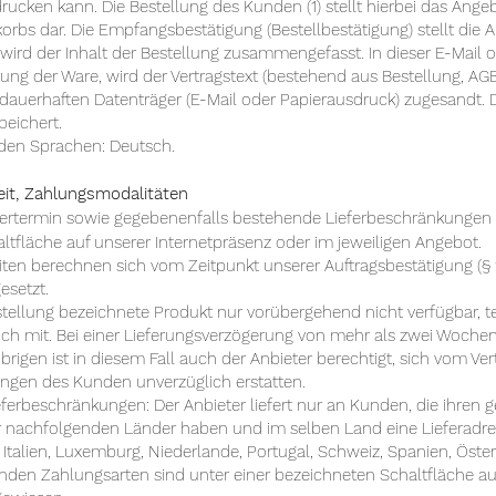
rucken kann. Die Bestellung des Kunden (1) stellt hierbei das Ang
korbs dar. Die Empfangsbestätigung (Bestellbestätigung) stellt di
 wird der Inhalt der Bestellung zusammengefasst. In dieser E-Mail o
erung der Ware, wird der Vertragstext (bestehend aus Bestellung, A
uerhaften Datenträger (E-Mail oder Papierausdruck) zugesandt. De
eichert.
n den Sprachen: Deutsch.
eit, Zahlungsmodalitäten
efertermin sowie gegebenenfalls bestehende Lieferbeschränkungen f
tfläche auf unserer Internetpräsenz oder im jeweiligen Angebot.
iten berechnen sich vom Zeitpunkt unserer Auftragsbestätigung (§ 2
esetzt.
stellung bezeichnete Produkt nur vorübergehend nicht verfügbar, te
ich mit. Bei einer Lieferungsverzögerung von mehr als zwei Woche
rigen ist in diesem Fall auch der Anbieter berechtigt, sich vom Vert
lungen des Kunden unverzüglich erstatten.
eferbeschränkungen: Der Anbieter liefert nur an Kunden, die ihren
r nachfolgenden Länder haben und im selben Land eine Lieferadr
 Italien, Luxemburg, Niederlande, Portugal, Schweiz, Spanien, Öster
enden Zahlungsarten sind unter einer bezeichneten Schaltfläche au