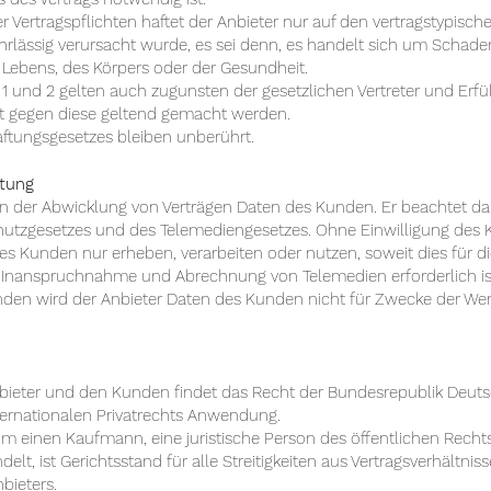
er Vertragspflichten haftet der Anbieter nur auf den vertragstypisc
hrlässig verursacht wurde, es sei denn, es handelt sich um Schad
 Lebens, des Körpers oder der Gesundheit.
 1 und 2 gelten auch zugunsten der gesetzlichen Vertreter und Erfü
kt gegen diese geltend gemacht werden.
haftungsgesetzes bleiben unberührt.
itung
en der Abwicklung von Verträgen Daten des Kunden. Er beachtet da
utzgesetzes und des Telemediengesetzes. Ohne Einwilligung des 
 Kunden nur erheben, verarbeiten oder nutzen, soweit dies für d
ie Inanspruchnahme und Abrechnung von Telemedien erforderlich is
unden wird der Anbieter Daten des Kunden nicht für Zwecke der We
nbieter und den Kunden findet das Recht der Bundesrepublik Deut
ernationalen Privatrechts Anwendung.
m einen Kaufmann, eine juristische Person des öffentlichen Rechts
lt, ist Gerichtsstand für alle Streitigkeiten aus Vertragsverhält
bieters.