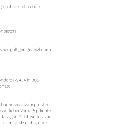
lung nach dem Kalender
nbieters.
eweils gültigen gesetzlichen
ndere §§ 434 ff. BGB.
onate.
Schadensersatzansprüche
entlicher Vertragspflichten
rlässigen Pflichtverletzung
lichten sind solche, deren