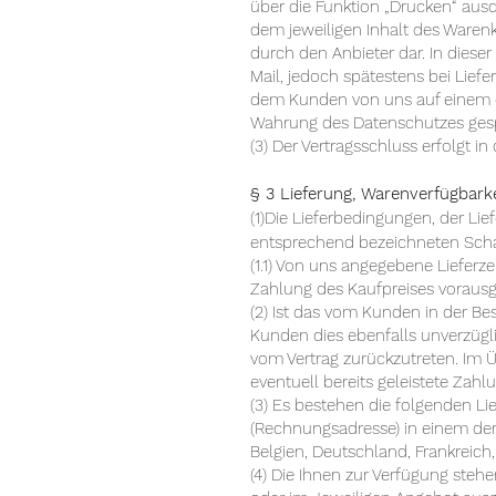
über die Funktion „Drucken“ ausd
dem jeweiligen Inhalt des Waren
durch den Anbieter dar. In dieser
Mail, jedoch spätestens bei Lief
dem Kunden von uns auf einem da
Wahrung des Datenschutzes gesp
(3) Der Vertragsschluss erfolgt i
§ 3 Lieferung, Warenverfügbark
(1)Die Lieferbedingungen, der Li
entsprechend bezeichneten Schal
(1.1) Von uns angegebene Lieferze
Zahlung des Kaufpreises vorausg
(2) Ist das vom Kunden in der Be
Kunden dies ebenfalls unverzügl
vom Vertrag zurückzutreten. Im Üb
eventuell bereits geleistete Zah
(3) Es bestehen die folgenden Li
(Rechnungsadresse) in einem de
Belgien, Deutschland, Frankreich,
(4) Die Ihnen zur Verfügung steh