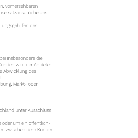
hen, vorhersehbaren
ensersatzansprüche des
llungsgehilfen des
bei insbesondere die
Kunden wird der Anbieter
ie Abwicklung des
t.
rbung, Markt- oder
schland unter Ausschluss
 oder um ein öffentlich-
nissen zwischen dem Kunden