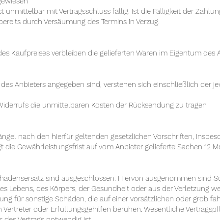
sgewiesen
st unmittelbar mit Vertragsschluss fällig. Ist die Fälligkeit der Zah
ereits durch Versäumung des Termins in Verzug.
des Kaufpreises verbleiben die gelieferten Waren im Eigentum des A
te des Anbieters angegeben sind, verstehen sich einschließlich der j
 Widerrufs die unmittelbaren Kosten der Rücksendung zu tragen
ängel nach den hierfür geltenden gesetzlichen Vorschriften, insbeso
die Gewährleistungsfrist auf vom Anbieter gelieferte Sachen 12 M
chadensersatz sind ausgeschlossen. Hiervon ausgenommen sind 
s Lebens, des Körpers, der Gesundheit oder aus der Verletzung wes
tung für sonstige Schäden, die auf einer vorsätzlichen oder grob fah
n Vertreter oder Erfüllungsgehilfen beruhen. Wesentliche Vertragspf
s des Vertrags notwendig ist.