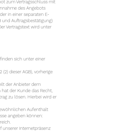
ebot zum Vertragsschluss mit
e Annahme des Angebots
der in einer separaten E-
GB und Auftragsbestätigung)
r Vertragstext wird unter
inden sich unter einer
 (2) dieser AGB), vorherige
ilt der Anbieter dem
n hat der Kunde das Recht,
rag zu lösen. Hierbei wird er
 gewöhnlichen Aufenthalt
esse angeben können:
reich.
f unserer Internetpräsenz