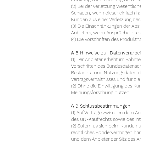
(2) Bei der Verletzung wesentlich
Schaden, wenn dieser einfach fa
Kunden aus einer Verletzung des
(3) Die Einschränkungen der Abs.
Anbieters, wenn Ansprüche dire
(4) Die Vorschriften des Produkt
§ 8 Hinweise zur Datenverarbe
(1) Der Anbieter erhebt im Rahm
Vorschriften des Bundesdatensch
Bestands- und Nutzungsdaten des
Vertragsverhältnisses und für d
(2) Ohne die Einwilligung des K
Meinungsforschung nutzen.
§ 9 Schlussbestimmungen
(1) Auf Verträge zwischen dem A
des UN-Kaufrechts sowie des int
(2) Sofern es sich beim Kunden u
rechtliches Sondervermögen hande
und dem Anbieter der Sitz des An