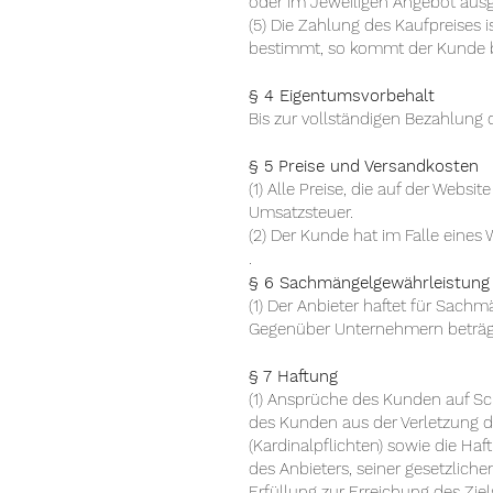
oder im Jeweiligen Angebot au
(5) Die Zahlung des Kaufpreises i
bestimmt, so kommt der Kunde b
§ 4 Eigentumsvorbehalt
Bis zur vollständigen Bezahlung 
§ 5 Preise und Versandkosten
(1) Alle Preise, die auf der Websi
Umsatzsteuer.
(2) Der Kunde hat im Falle eines
.
§ 6 Sachmängelgewährleistung
(1) Der Anbieter haftet für Sachm
Gegenüber Unternehmern beträgt 
§ 7 Haftung
(1) Ansprüche des Kunden auf S
des Kunden aus der Verletzung de
(Kardinalpflichten) sowie die Haf
des Anbieters, seiner gesetzliche
Erfüllung zur Erreichung des Ziel