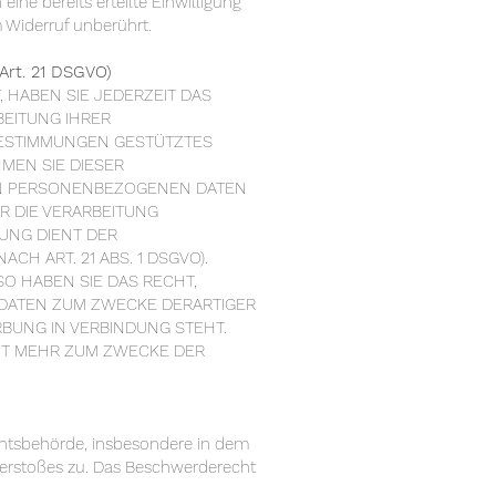
ine bereits erteilte Einwilligung
m Widerruf unberührt.
Art. 21 DSGVO)
, HABEN SIE JEDERZEIT DAS
BEITUNG IHRER
BESTIMMUNGEN GESTÜTZTES
MEN SIE DIESER
EN PERSONENBEZOGENEN DATEN
R DIE VERARBEITUNG
TUNG DIENT DER
 ART. 21 ABS. 1 DSGVO).
O HABEN SIE DAS RECHT,
 DATEN ZUM ZWECKE DERARTIGER
RBUNG IN VERBINDUNG STEHT.
HT MEHR ZUM ZWECKE DER
chtsbehörde, insbesondere in dem
 Verstoßes zu. Das Beschwerderecht