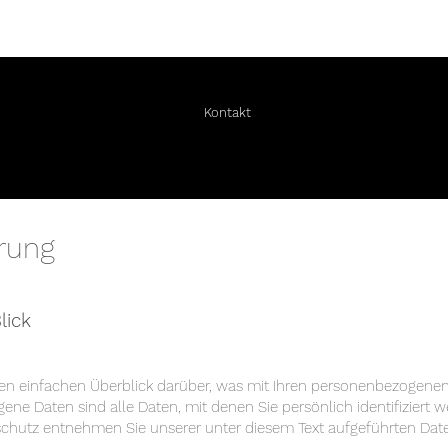
Kontakt
rung
Blick
en einfachen Überblick darüber, was mit Ihren personenbezogenen 
e Daten sind alle Daten, mit denen Sie persönlich identifiziert 
hutz entnehmen Sie unserer unter diesem Text aufgeführten Date