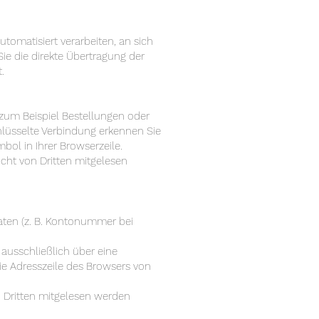
utomatisiert verarbeiten, an sich
ie die direkte Übertragung der
.
 zum Beispiel Bestellungen oder
chlüsselte Verbindung erkennen Sie
bol in Ihrer Browserzeile.
icht von Dritten mitgelesen
aten (z. B. Kontonummer bei
 ausschließlich über eine
ie Adresszeile des Browsers von
n Dritten mitgelesen werden