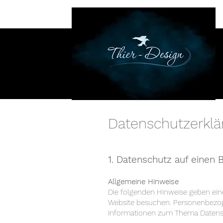
Datenschutzerklä
1. Datenschutz auf einen 
Allgemeine Hinweise
Die folgenden Hinweise geben ein
Website besuchen. Personenbezogen
Informationen zum Thema Datensc