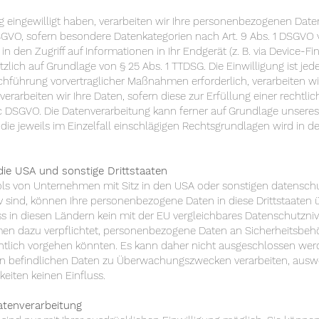
g eingewilligt haben, verarbeiten wir Ihre personenbezogenen Daten a
DSGVO, sofern besondere Datenkategorien nach Art. 9 Abs. 1 DSGVO v
 den Zugriff auf Informationen in Ihr Endgerät (z. B. via Device-Fin
zlich auf Grundlage von § 25 Abs. 1 TTDSG. Die Einwilligung ist jede
chführung vorvertraglicher Maßnahmen erforderlich, verarbeiten wi
 verarbeiten wir Ihre Daten, sofern diese zur Erfüllung einer rechtli
t. c DSGVO. Die Datenverarbeitung kann ferner auf Grundlage unseres
er die jeweils im Einzelfall einschlägigen Rechtsgrundlagen wird in 
die USA und sonstige Drittstaaten
s von Unternehmen mit Sitz in den USA oder sonstigen datenschut
iv sind, können Ihre personenbezogene Daten in diese Drittstaaten 
ss in diesen Ländern kein mit der EU vergleichbares Datenschutzni
men dazu verpflichtet, personenbezogene Daten an Sicherheitsbe
ichtlich vorgehen könnten. Es kann daher nicht ausgeschlossen wer
rn befindlichen Daten zu Überwachungszwecken verarbeiten, auswe
keiten keinen Einfluss.
Datenverarbeitung