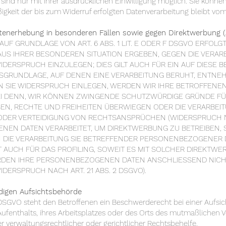
ind nur mit Ihrer ausdrücklichen Einwilligung möglich. Sie können e
ßigkeit der bis zum Widerruf erfolgten Datenverarbeitung bleibt vo
tenerhebung in besonderen Fällen sowie gegen Direktwerbung (
F GRUNDLAGE VON ART. 6 ABS. 1 LIT. E ODER F DSGVO ERFOLGT
 AUS IHRER BESONDEREN SITUATION ERGEBEN, GEGEN DIE VERAR
ERSPRUCH EINZULEGEN; DIES GILT AUCH FÜR EIN AUF DIESE 
HTSGRUNDLAGE, AUF DENEN EINE VERARBEITUNG BERUHT, ENTNEH
 SIE WIDERSPRUCH EINLEGEN, WERDEN WIR IHRE BETROFFEN
SEI DENN, WIR KÖNNEN ZWINGENDE SCHUTZWÜRDIGE GRÜNDE FÜ
SEN, RECHTE UND FREIHEITEN ÜBERWIEGEN ODER DIE VERARBEI
ER VERTEIDIGUNG VON RECHTSANSPRÜCHEN (WIDERSPRUCH NACH
EN DATEN VERARBEITET, UM DIREKTWERBUNG ZU BETREIBEN, S
 DIE VERARBEITUNG SIE BETREFFENDER PERSONENBEZOGENER
T AUCH FÜR DAS PROFILING, SOWEIT ES MIT SOLCHER DIREKTWE
RDEN IHRE PERSONENBEZOGENEN DATEN ANSCHLIESSEND NIC
ERSPRUCH NACH ART. 21 ABS. 2 DSGVO).
digen Aufsichtsbehörde
 DSGVO steht den Betroffenen ein Beschwerderecht bei einer Aufsi
Aufenthalts, ihres Arbeitsplatzes oder des Orts des mutmaßlichen
 verwaltungsrechtlicher oder gerichtlicher Rechtsbehelfe.