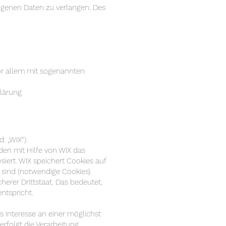
ogenen Daten zu verlangen. Des
vor allem mit sogenannten
lärung.
: „WIX“).
en mit Hilfe von WIX das
iert. WIX speichert Cookies auf
h sind (notwendige Cookies).
cherer Drittstaat. Das bedeutet,
ntspricht.
es Interesse an einer möglichst
rfolgt die Verarbeitung