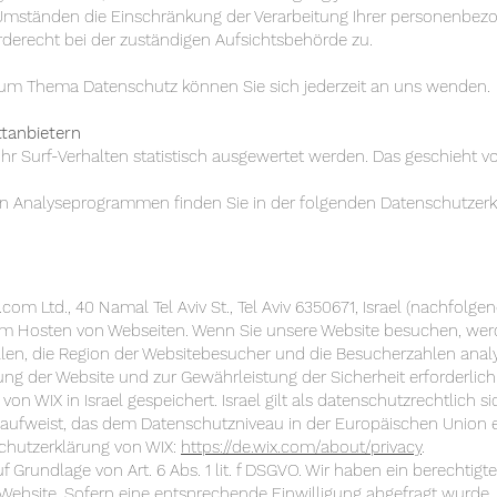
Umständen die Einschränkung der Verarbeitung Ihrer personenbez
derecht bei der zuständigen Aufsichtsbehörde zu.
zum Thema Datenschutz können Sie sich jederzeit an uns wenden.
ttanbietern
hr Surf-Verhalten statistisch ausgewertet werden. Das geschieht 
sen Analyseprogrammen finden Sie in der folgenden Datenschutzerk
om Ltd., 40 Namal Tel Aviv St., Tel Aviv 6350671, Israel (nachfolgend
um Hosten von Webseiten. Wenn Sie unsere Website besuchen, werd
len, die Region der Websitebesucher und die Besucherzahlen analys
lung der Website und zur Gewährleistung der Sicherheit erforderlic
n WIX in Israel gespeichert. Israel gilt als datenschutzrechtlich si
 aufweist, das dem Datenschutzniveau in der Europäischen Union e
chutzerklärung von WIX:
https://de.wix.com/about/privacy
.
 Grundlage von Art. 6 Abs. 1 lit. f DSGVO. Wir haben ein berechtigt
Website. Sofern eine entsprechende Einwilligung abgefragt wurde, e