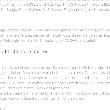
rt. 6 Abs. 1 lit. a DSGVO und § 25 Abs. 1 TTDSG, soweit die Einwill
 im Endgerät des Nutzers (z. B. Device-Fingerprinting) im Sinne de
ragsverarbeitung (AVV) mit dem oben genannten Anbieter geschloss
chriebenen Vertrag, der gewährleistet, dass dieser die personenb
n Weisungen und unter Einhaltung der DSGVO verarbeitet.
d Pflichtinformationen
en den Schutz Ihrer persönlichen Daten sehr ernst. Wir behandeln
gesetzlichen Datenschutzvorschriften sowie dieser Datenschutzerk
, werden verschiedene personenbezogene Daten erhoben. Persone
t werden können. Die vorliegende Datenschutzerklärung erläutert, 
h, wie und zu welchem Zweck das geschieht.
atenübertragung im Internet (z. B. bei der Kommunikation per E-Mai
aten vor dem Zugriff durch Dritte ist nicht möglich.
lle