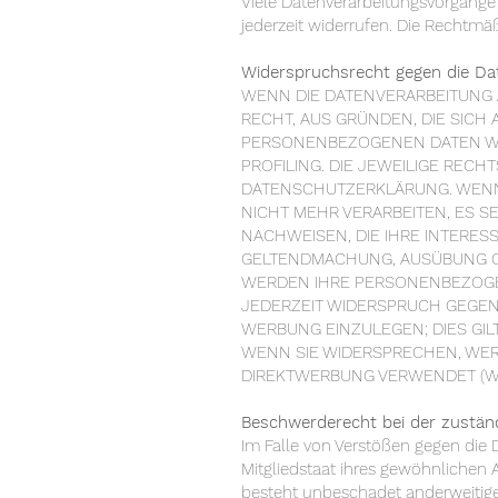
Viele Datenverarbeitungsvorgänge s
jederzeit widerrufen. Die Rechtmä
Widerspruchsrecht gegen die Da
WENN DIE DATENVERARBEITUNG AU
RECHT, AUS GRÜNDEN, DIE SICH
PERSONENBEZOGENEN DATEN WID
PROFILING. DIE JEWEILIGE REC
DATENSCHUTZERKLÄRUNG. WENN
NICHT MEHR VERARBEITEN, ES 
NACHWEISEN, DIE IHRE INTERES
GELTENDMACHUNG, AUSÜBUNG OD
WERDEN IHRE PERSONENBEZOGEN
JEDERZEIT WIDERSPRUCH GEGEN
WERBUNG EINZULEGEN; DIES GIL
WENN SIE WIDERSPRECHEN, WE
DIREKTWERBUNG VERWENDET (WID
Beschwerderecht bei der zustän
Im Falle von Verstößen gegen die
Mitgliedstaat ihres gewöhnlichen 
besteht unbeschadet anderweitiger