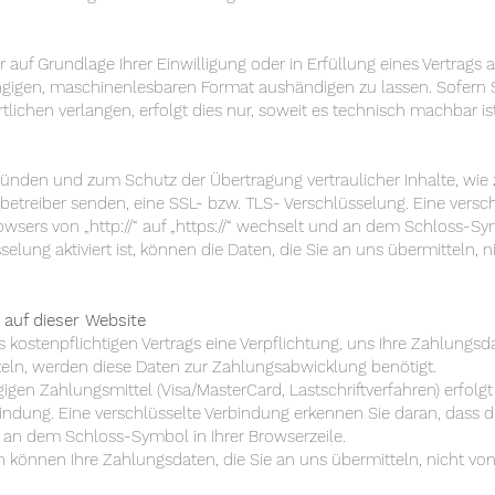
 auf Grundlage Ihrer Einwilligung oder in Erfüllung eines Vertrags a
ngigen, maschinenlesbaren Format aushändigen zu lassen. Sofern S
ichen verlangen, erfolgt dies nur, soweit es technisch machbar ist
gründen und zum Schutz der Übertragung vertraulicher Inhalte, wie
enbetreiber senden, eine SSL- bzw. TLS- Verschlüsselung. Eine vers
owsers von „http://“ auf „https://“ wechselt und an dem Schloss-Sym
lung aktiviert ist, können die Daten, die Sie an uns übermitteln, n
 auf dieser Website
kostenpflichtigen Vertrags eine Verpflichtung, uns Ihre Zahlungsd
eln, werden diese Daten zur Zahlungsabwicklung benötigt.
gen Zahlungsmittel (Visa/MasterCard, Lastschriftverfahren) erfolgt
indung. Eine verschlüsselte Verbindung erkennen Sie daran, dass d
und an dem Schloss-Symbol in Ihrer Browserzeile.
 können Ihre Zahlungsdaten, die Sie an uns übermitteln, nicht vo