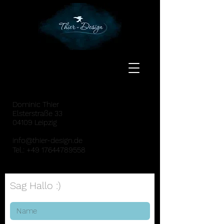
Dominic Thier
Elsterstraße 33
04109 Leipzig
info@thier-design.de
Tel.: +49 17644789558
Sag Hallo :)