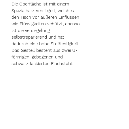
Die Oberfläche ist mit einem
Spezialharz versiegelt, welches
den Tisch vor äußeren Einflüssen
wie Flüssigkeiten schützt, ebenso
ist die Versiegelung
selbstreparierend und hat
dadurch eine hohe Stoßfestigkeit.
Das Gestell besteht aus zwei U-
förmigen, gebogenen und
schwarz lackierten Flachstahl.
Produktabmessungen
Maße Tischplatte: 59cm x 44cm x
Versand
4cm
Maße Gestell: 0,6cm x 4cm x 40cm
Versandkostenfrei innerhalb
Gesamtabmessungen: 59cm x
B-Ware
Deutschlands
44cm. x 44cm
Versandkosten für europäische
leichte Lufteinschlüsse im Harz.
Länder und der Schweiz auf
kleine Delle in der Versiegelung