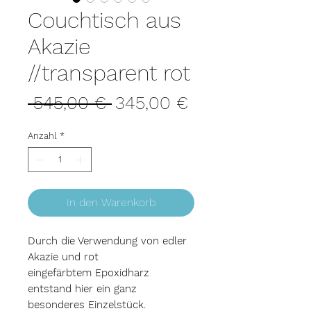
Couchtisch aus
Akazie
//transparent rot
Standardpreis
Sale-
 545,00 € 
345,00 €
Preis
Anzahl
*
In den Warenkorb
Durch die Verwendung von edler
Akazie und rot
eingefärbtem Epoxidharz
entstand hier ein ganz
besonderes Einzelstück.