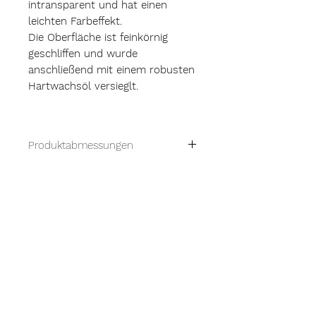
intransparent und hat einen
leichten Farbeffekt.
Die Oberfläche ist feinkörnig
geschliffen und wurde
anschließend mit einem robusten
Hartwachsöl versieglt.
Produktabmessungen
Maße: 56cm x 16cm x 16 cm
Versand
Materialstärke: 2,2 cm
Versandkostenfrei innerhalb
Ausverkauft
Deutschlands
Versandkosten für europäische
Dieses Regal ist bereits verkauft.
Länder und der Schweiz auf
Gerne fertigen wir Ihnen ein
Anfrage.
ähnliches oder nach Ihren
Wünschen
entsprechendes Regal an.